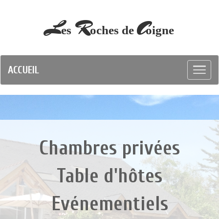
L
R
C
es
oches
de
oigne
ACCUEIL
Chambres privées
Table d'hôtes
Evénementiels